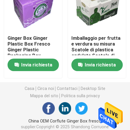
Bordo di Coroplast
I pp hanno ondulato lo strato
Ginger Box Ginger
Imballaggio per frutta
Plastic Box Fresco
e verdura su misura
Ginger Plastic
Scatole di plastica
Strati di plastica ondulati riciclati
Packaging Box
ondulata Scatole di
imballaggio in PP
Invia richiesta
Invia richiesta
ondulate
Strato di Corflute
Copertura di plastica ondulata
Casa
Circa noi
Contattaci
Desktop Site
Mappa del sito
Politica sulla privacy
Scatole ondulate di imballaggio di plastica
China OEM Corflute Ginger Box fresco
I pp hanno ondulato la scatola
supplier.Copyright © 2025 Shandong Corruone