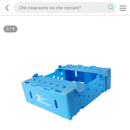
2
/
6