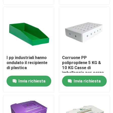
Su di noi
Visita alla fabbrica
Controllo della qualità
I pp industriali hanno
Corruone PP
Chiedi un preventivo
ondulato il recipiente
polipropilene 5 KG &
di plastica
10 KG Casse di
imballaggio per carne
o pesce surgelati
Scatole ondulate di verdure
Invia richiesta
Invia richiesta
impermeabili
personalizzate
Contenitori ondulati di frutta
Guardia di plastica ondulata dell'albero