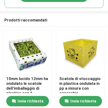
Prodotti raccomandati
Casa.
10mm lucido 12mm ha
Scatola di stoccaggio
ondulato le scatole
in plastica ondulata in
dell'imballaggio di
pp a misura con
Prodotti
plastica con il
coperchio
coperchio
Invia richiesta
Invia richiesta
Video