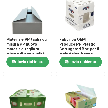
Materiale PP taglia su
Fabbrica OEM
misura PP nuovo
Produce PP Plastic
materiale taglia su
Corrugated Box per il
misura di alta qualità
mais dolce fresco
Polipropilene pp
Broccoli Aubergine
Invia richiesta
Invia richiesta
plastico ondulato di
Ginger Box
favo d'api
Casa.
Prodotti
Video