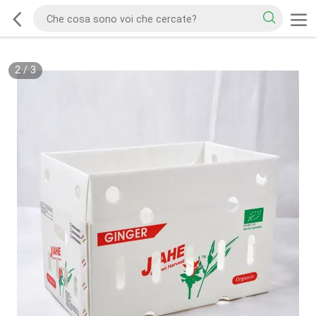
2
/
3