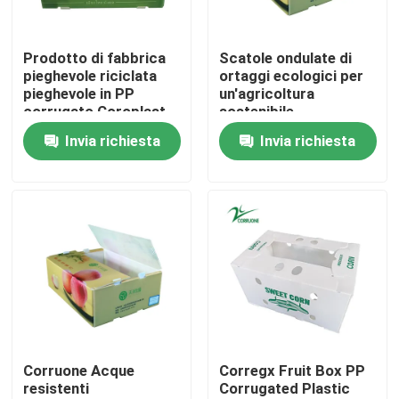
Su di noi
Prodotto di fabbrica
Scatole ondulate di
pieghevole riciclata
ortaggi ecologici per
pieghevole in PP
un'agricoltura
Visita alla fabbrica
corrugato Coroplast
sostenibile
in plastica Fruit
Invia richiesta
Invia richiesta
Vegetable Box
Controllo della qualità
Chiedi un preventivo
Scatole ondulate di verdure
Contenitori ondulati di frutta
Corruone Acque
Corregx Fruit Box PP
resistenti
Corrugated Plastic
Guardia di plastica ondulata dell'albero