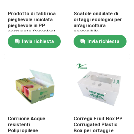
Prodotto di fabbrica
Scatole ondulate di
Su di noi
pieghevole riciclata
ortaggi ecologici per
pieghevole in PP
un'agricoltura
corrugato Coroplast
sostenibile
Visita alla fabbrica
in plastica Fruit
Invia richiesta
Invia richiesta
Vegetable Box
Controllo della qualità
Chiedi un preventivo
Scatole ondulate di verdure
Contenitori ondulati di frutta
Corruone Acque
Corregx Fruit Box PP
resistenti
Corrugated Plastic
Polipropilene
Box per ortaggi e
Guardia di plastica ondulata dell'albero