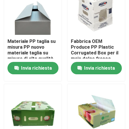
Materiale PP taglia su
Fabbrica OEM
misura PP nuovo
Produce PP Plastic
materiale taglia su
Corrugated Box per il
misura di alta qualità
mais dolce fresco
Polipropilene pp
Broccoli Aubergine
Invia richiesta
Invia richiesta
plastico ondulato di
Ginger Box
favo d'api
Casa.
Prodotti
Video