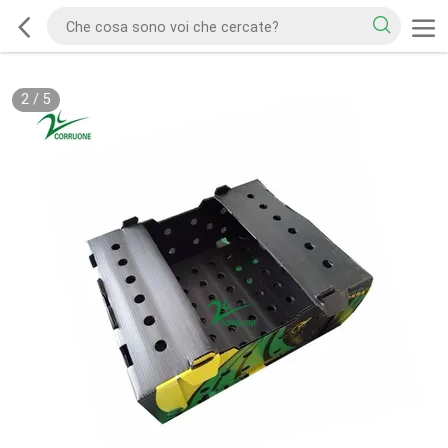
2
/
5