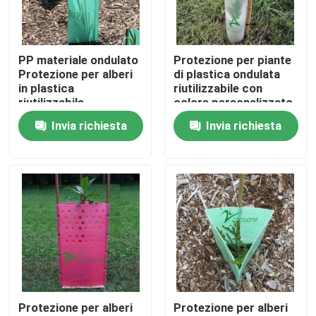
Su di noi
PP materiale ondulato
Protezione per piante
Protezione per alberi
di plastica ondulata
Visita alla fabbrica
in plastica
riutilizzabile con
riutilizzabile
colore personalizzato
Protezione contro gli
Invia richiesta
Invia richiesta
Controllo della qualità
animali
Chiedi un preventivo
Scatole ondulate di verdure
Contenitori ondulati di frutta
Protezione per alberi
Protezione per alberi
Guardia di plastica ondulata dell'albero