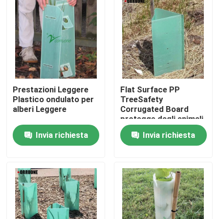
Prestazioni Leggere
Flat Surface PP
Plastico ondulato per
TreeSafety
alberi Leggere
Corrugated Board
protegge dagli animali
con fiducia
Invia richiesta
Invia richiesta
Casa.
Prodotti
Video