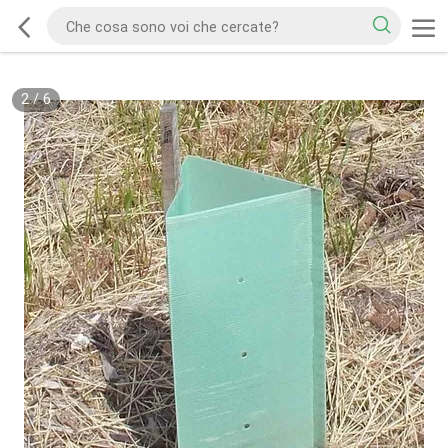
2
/
6