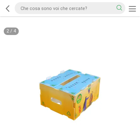
2
/
4