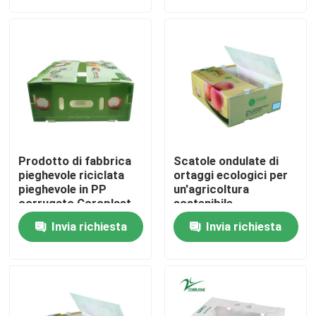
Su di noi
Visita alla fabbrica
Controllo della qualità
Prodotto di fabbrica
Scatole ondulate di
Chiedi un preventivo
pieghevole riciclata
ortaggi ecologici per
pieghevole in PP
un'agricoltura
corrugato Coroplast
sostenibile
in plastica Fruit
Scatole ondulate di verdure
Invia richiesta
Invia richiesta
Vegetable Box
Contenitori ondulati di frutta
Guardia di plastica ondulata dell'albero