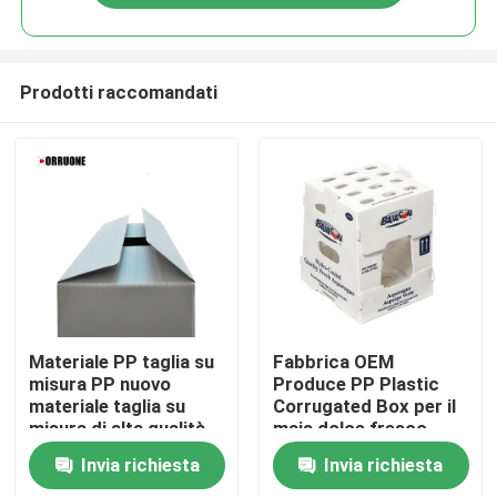
Prodotti raccomandati
Casa.
Materiale PP taglia su
Fabbrica OEM
misura PP nuovo
Produce PP Plastic
materiale taglia su
Corrugated Box per il
Prodotti
misura di alta qualità
mais dolce fresco
Polipropilene pp
Broccoli Aubergine
Invia richiesta
Invia richiesta
plastico ondulato di
Ginger Box
Video
favo d'api