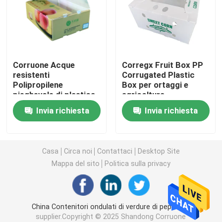
Bordo di Coroplast
I pp hanno ondulato lo strato
Corruone Acque
Corregx Fruit Box PP
resistenti
Corrugated Plastic
Polipropilene
Box per ortaggi e
Strati di plastica ondulati riciclati
pieghevole di plastica
agricoltura
ondulata Frutta
Invia richiesta
Invia richiesta
ortaggi
Strato di Corflute
Asparagi/Zenzero/Taro/Okra
Scatola di imballaggio
Copertura di plastica ondulata
Casa
Circa noi
Contattaci
Desktop Site
Mappa del sito
Politica sulla privacy
Scatole ondulate di imballaggio di plastica
China Contenitori ondulati di verdure di peperone
I pp hanno ondulato la scatola
supplier.Copyright © 2025 Shandong Corruone