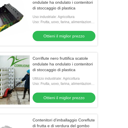
ondulate ha ondulato i contenitori
di stoccaggio di plastica
Uso industriale: Agricoltura
Uso: Frutta, uovo, farina, alimentazione,
verdure, riso, carne, semi, FRUTTI DI
MARE, l'altra agricoltura
Ottieni il miglior prezzo
Corriflute nero fruttifica scatole
ondulate ha ondulato i contenitori
di stoccaggio di plastica
Utilizzo industriale: Agricoltura
Uso: Frutta, uovo, farina, alimentazione,
verdure, riso, carne, semi, FRUTTI DI
MARE, l'altra agricoltura
Ottieni il miglior prezzo
Contenitori d'imballaggio Coreflute
di frutta e di verdura del gombo