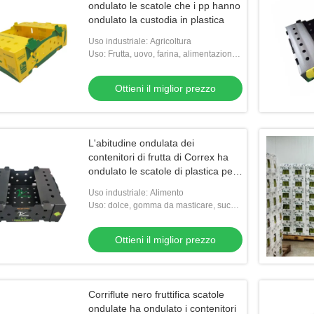
ondulato le scatole che i pp hanno
ondulato la custodia in plastica
Uso industriale: Agricoltura
Uso: Frutta, uovo, farina, alimentazione,
verdure, riso, carne, semi, FRUTTI DI
MARE, l'altra agricoltura
Ottieni il miglior prezzo
L'abitudine ondulata dei
contenitori di frutta di Correx ha
ondulato le scatole di plastica per
cereale
Uso industriale: Alimento
Uso: dolce, gomma da masticare, succo,
tagliatella, pizza
Ottieni il miglior prezzo
Corriflute nero fruttifica scatole
ondulate ha ondulato i contenitori