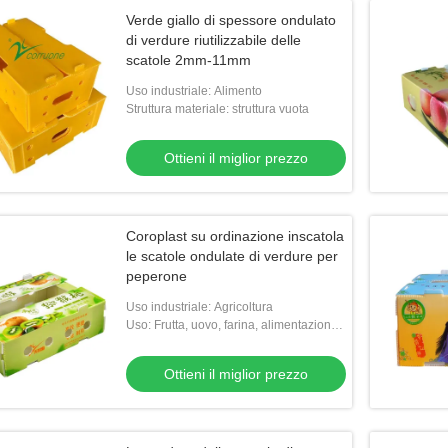
Verde giallo di spessore ondulato
di verdure riutilizzabile delle
scatole 2mm-11mm
Uso industriale: Alimento
Struttura materiale: struttura vuota
Ottieni il miglior prezzo
Coroplast su ordinazione inscatola
le scatole ondulate di verdure per
peperone
Uso industriale: Agricoltura
Uso: Frutta, uovo, farina, alimentazione,
verdure, riso, carne, semi, FRUTTI DI
MARE, l'altra agricoltura
Ottieni il miglior prezzo