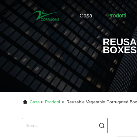
Casa.
Prodotti
REUSA
BOXES
Casa
>
Prodotti
>
Reusable Vegetable Corrugated Box