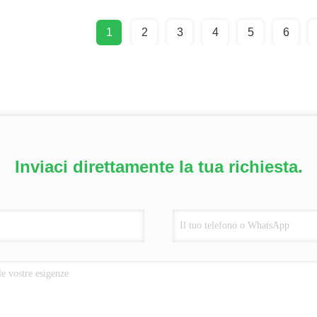
1
2
3
4
5
6
Inviaci direttamente la tua richiesta.