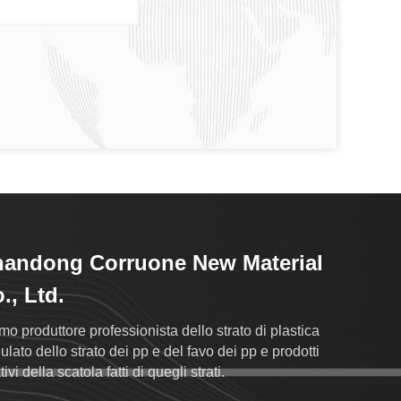
andong Corruone New Material
., Ltd.
mo produttore professionista dello strato di plastica
ulato dello strato dei pp e del favo dei pp e prodotti
tivi della scatola fatti di quegli strati.