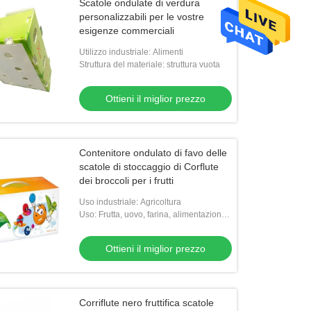
Scatole ondulate di verdura
personalizzabili per le vostre
esigenze commerciali
Utilizzo industriale: Alimenti
Struttura del materiale: struttura vuota
Ottieni il miglior prezzo
Contenitore ondulato di favo delle
scatole di stoccaggio di Corflute
dei broccoli per i frutti
Uso industriale: Agricoltura
Uso: Frutta, uovo, farina, alimentazione,
verdure, riso, carne, semi, FRUTTI DI
MARE, l'altra agricoltura
Ottieni il miglior prezzo
Corriflute nero fruttifica scatole