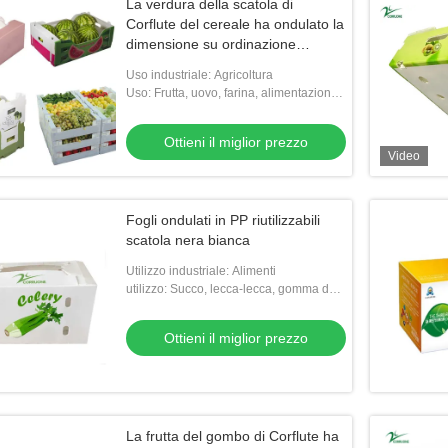
La verdura della scatola di
Corflute del cereale ha ondulato la
dimensione su ordinazione
riciclabile delle scatole
Uso industriale: Agricoltura
Uso: Frutta, uovo, farina, alimentazione,
verdure, riso, carne, semi, FRUTTI DI
MARE, l'altra agricoltura
Ottieni il miglior prezzo
Video
Fogli ondulati in PP riutilizzabili
scatola nera bianca
Utilizzo industriale: Alimenti
utilizzo: Succo, lecca-lecca, gomma da
masticare, tagliatella, dolce, pizza,
gelatina, zucchero, panino, pane,
Ottieni il miglior prezzo
La frutta del gombo di Corflute ha