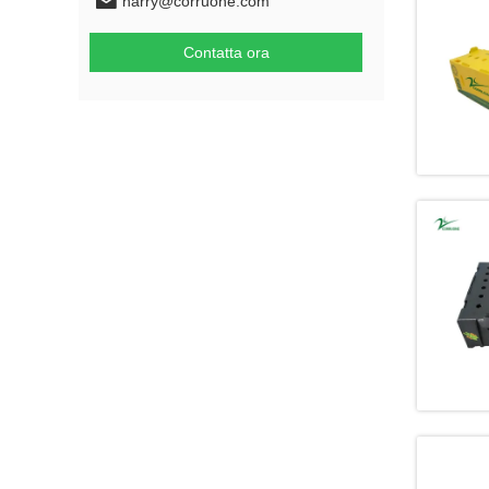
harry@corruone.com
Contatta ora