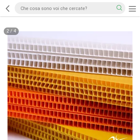
2
/
4