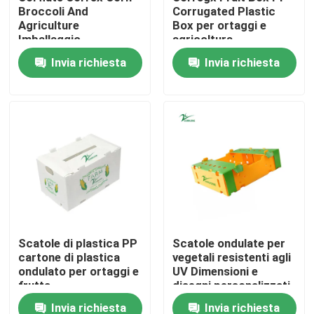
Broccoli And
Corrugated Plastic
Agriculture
Box per ortaggi e
Imballaggio
agricoltura
Su di noi
impermeabile
Invia richiesta
Invia richiesta
resistente alla
corrosione e ignifuge
Visita alla fabbrica
Controllo della qualità
Chiedi un preventivo
Scatole ondulate di verdure
Scatole di plastica PP
Scatole ondulate per
cartone di plastica
vegetali resistenti agli
Contenitori ondulati di frutta
ondulato per ortaggi e
UV Dimensioni e
frutta
disegni personalizzati
Guardia di plastica ondulata dell'albero
Invia richiesta
Invia richiesta