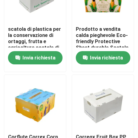
scatola di plastica per
Prodotto a vendita
la conservazione di
calda pieghevole Eco-
ortaggi, frutta e
friendly Protective
agricoltura scatola di
Sheet durable Scatola
imballaggio
di plastica per ortaggi
Invia richiesta
Invia richiesta
e frutta
Casa.
Prodotti
Video
Corflute Correx Corn
Corregx Fruit Box PP