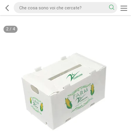
2
/
4