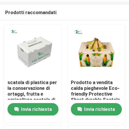
Prodotti raccomandati
scatola di plastica per
Prodotto a vendita
la conservazione di
calda pieghevole Eco-
Casa.
ortaggi, frutta e
friendly Protective
agricoltura scatola di
Sheet durable Scatola
imballaggio
di plastica per ortaggi
Invia richiesta
Invia richiesta
Prodotti
e frutta
Video